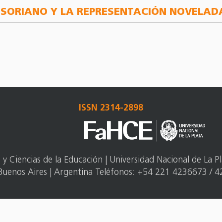
DO SORIANO Y LA REPRESENTACIÓN NOVELA
ISSN 2314-2898
 Ciencias de la Educación | Universidad Nacional de La Pl
Buenos Aires | Argentina Teléfonos: +54 221 4236673 / 