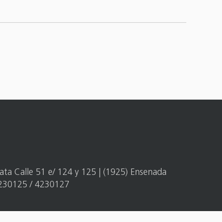
ata Calle 51 e/ 124 y 125 | (1925) Ensenada
4230125 / 4230127